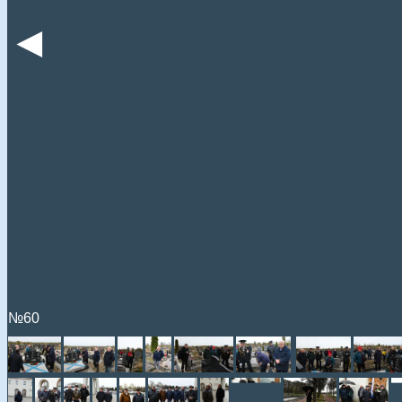
◄
№60