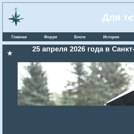
Для те
Главная
Форум
Блоги
История
25 апреля 2026 года в Сан
★