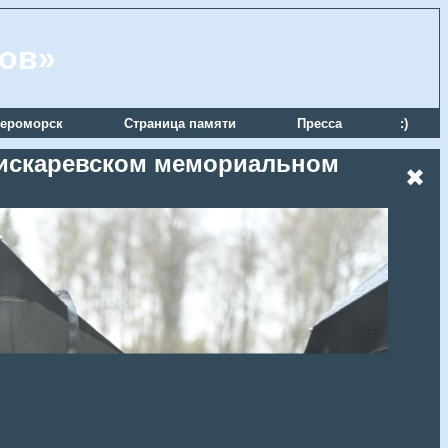
ров»
ероморск
Страница памяти
Пресса
:)
 Пискаревском мемориальном
✖