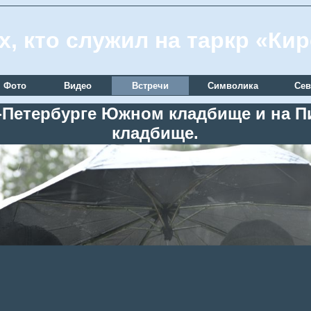
х, кто служил на таркр «Ки
Фото
Видео
Встречи
Символика
Сев
кт-Петербурге Южном кладбище и на
кладбище.