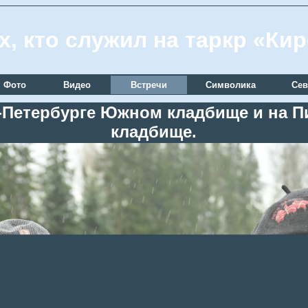
х, кто служил на таркр «Ки
Фото
Видео
Встречи
Символика
Сев
кт-Петербурге Южном кладбище и на
кладбище.