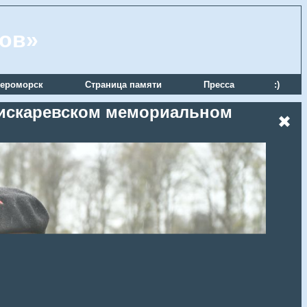
ров»
ероморск
Страница памяти
Пресса
:)
 Пискаревском мемориальном
✖