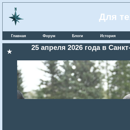
Для те
Главная
Форум
Блоги
История
25 апреля 2026 года в Сан
★