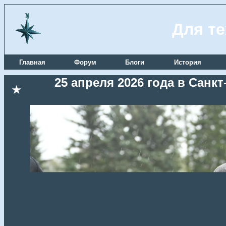
Для те
Главная
Форум
Блоги
История
25 апреля 2026 года в Сан
★