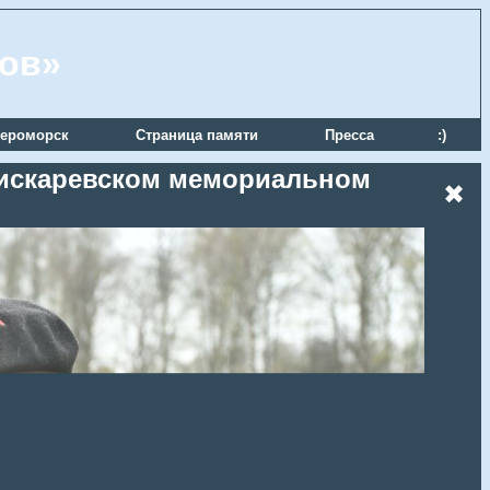
ров»
ероморск
Страница памяти
Пресса
:)
 Пискаревском мемориальном
✖