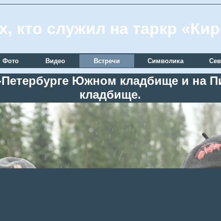
х, кто служил на таркр «Ки
Фото
Видео
Встречи
Символика
Сев
кт-Петербурге Южном кладбище и на
кладбище.