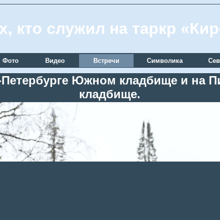
х, кто служил на таркр «Ки
Фото
Видео
Встречи
Символика
Сев
кт-Петербурге Южном кладбище и на
кладбище.