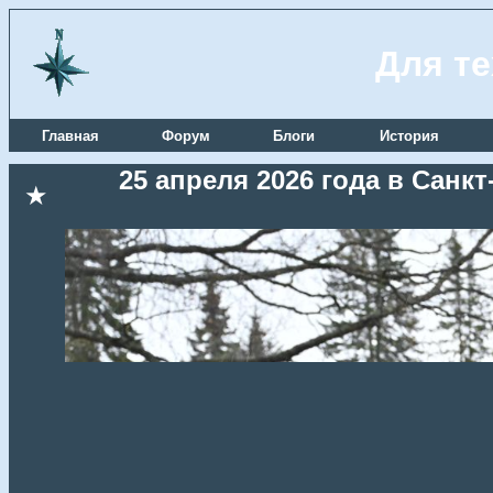
Для те
Главная
Форум
Блоги
История
25 апреля 2026 года в Сан
★