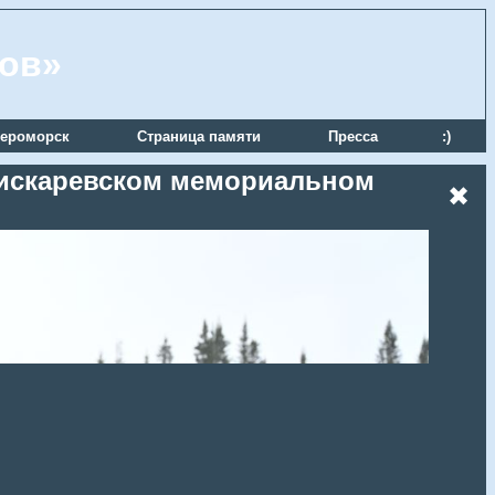
ров»
ероморск
Страница памяти
Пресса
:)
 Пискаревском мемориальном
✖