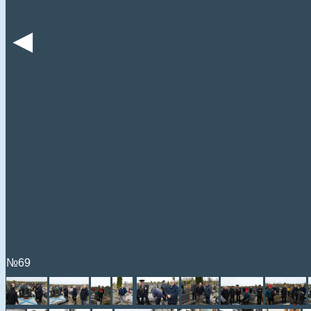
◄
№69