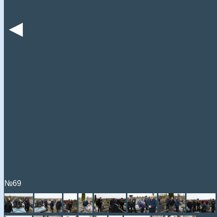
◄
№69