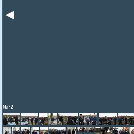
◄
№72