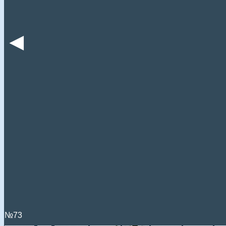
◄
№73