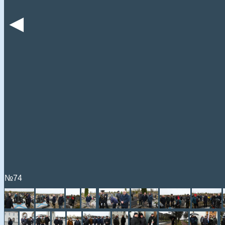
◄
№74