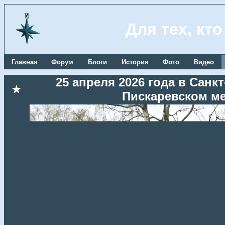
Для тех, кт
Главная
Форум
Блоги
История
Фото
Видео
25 апреля 2026 года в Сан
★
Пискаревском м