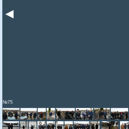
◄
№75