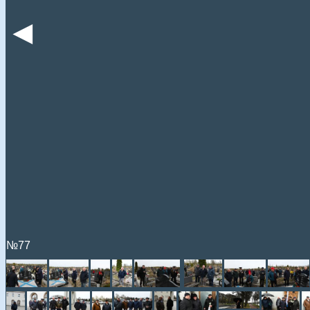
◄
№77