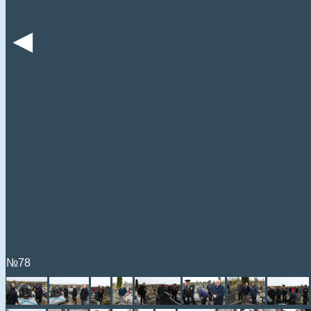
◄
№78