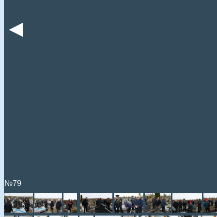
◄
№79