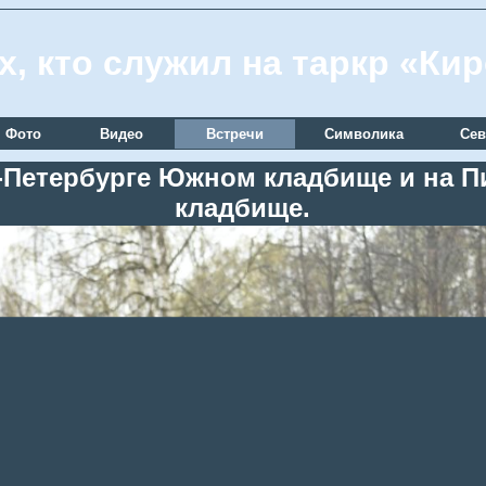
х, кто служил на таркр «Ки
Фото
Видео
Встречи
Символика
Сев
кт-Петербурге Южном кладбище и на
кладбище.