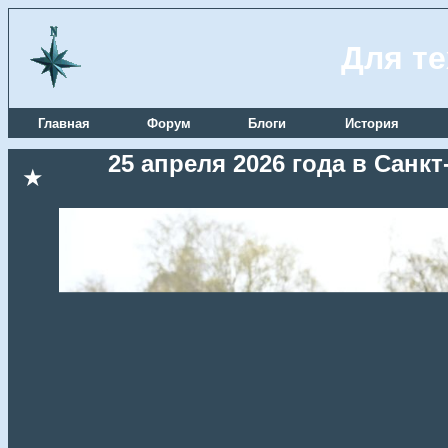
Для те
Главная
Форум
Блоги
История
25 апреля 2026 года в Сан
★