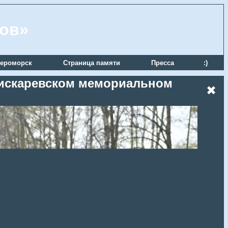
ров»
ероморск
Страница памяти
Пресса
:)
 Пискаревском мемориальном
✖