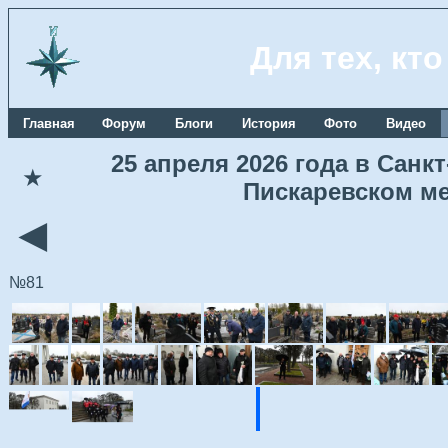
Для тех, кт
Главная
Форум
Блоги
История
Фото
Видео
25 апреля 2026 года в Сан
★
Пискаревском м
◄
№81