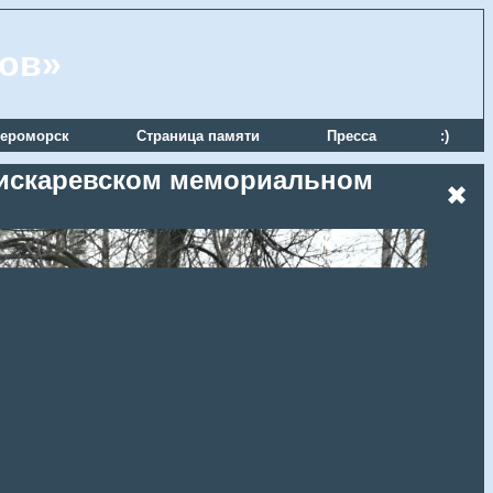
ров»
ероморск
Страница памяти
Пресса
:)
 Пискаревском мемориальном
✖