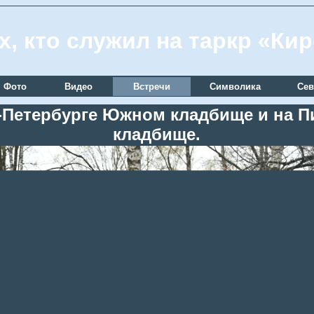
х, кто служил на таркр «Ки
Фото
Видео
Встречи
Символика
Сев
кт-Петербурге Южном кладбище и на
кладбище.