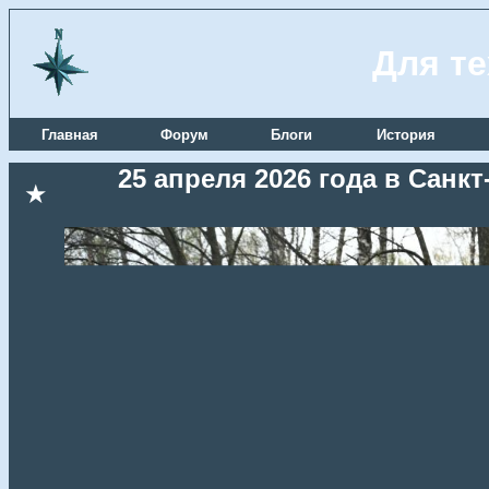
Для те
Главная
Форум
Блоги
История
25 апреля 2026 года в Сан
★