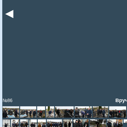
◄
Вруч
№86