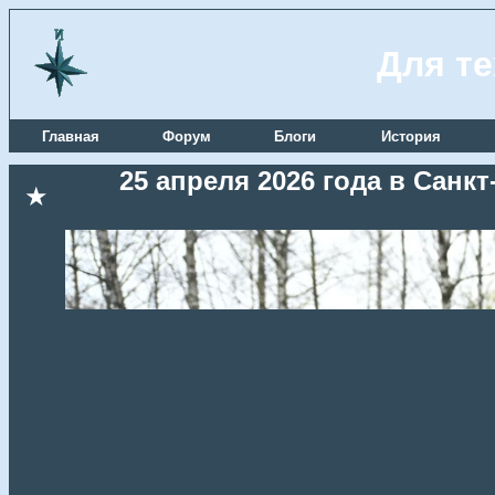
Для те
Главная
Форум
Блоги
История
25 апреля 2026 года в Сан
★