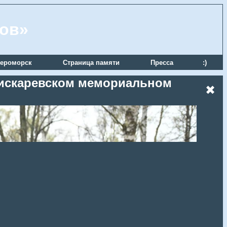
ров»
ероморск
Страница памяти
Пресса
:)
 Пискаревском мемориальном
✖