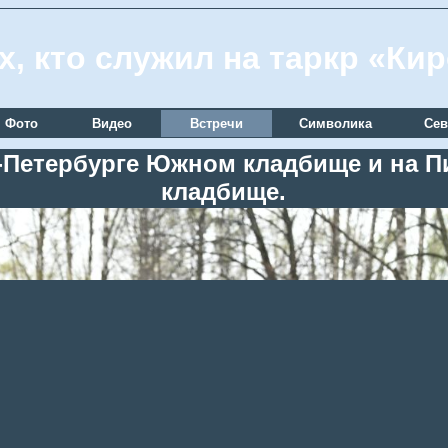
х, кто служил на таркр «Ки
Фото
Видео
Встречи
Символика
Сев
кт-Петербурге Южном кладбище и на
кладбище.