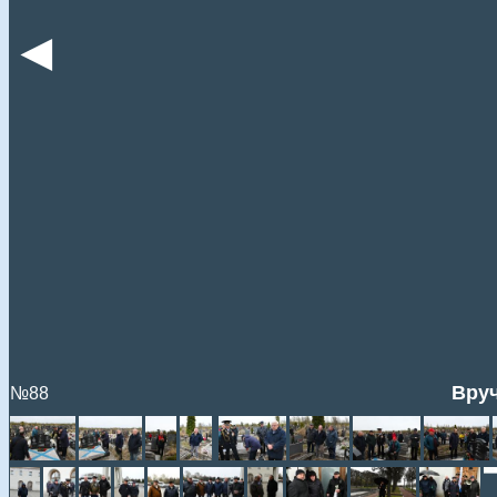
◄
Вруч
№88