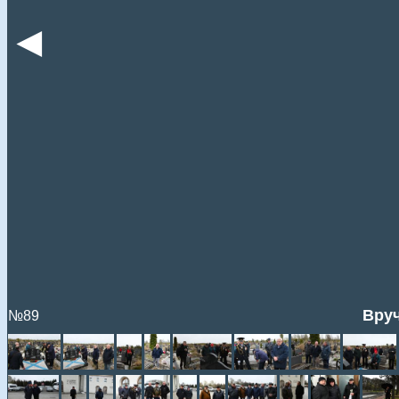
◄
Вруч
№89