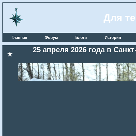
Для те
Главная
Форум
Блоги
История
25 апреля 2026 года в Сан
★