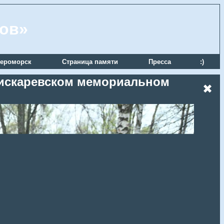
ров»
ероморск
Страница памяти
Пресса
:)
 Пискаревском мемориальном
✖