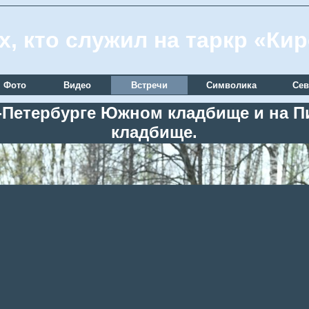
х, кто служил на таркр «Ки
Фото
Видео
Встречи
Символика
Сев
кт-Петербурге Южном кладбище и на
кладбище.