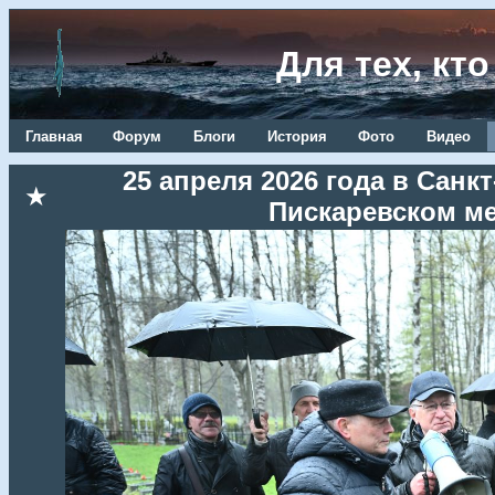
Для тех, кт
Главная
Форум
Блоги
История
Фото
Видео
25 апреля 2026 года в Сан
★
Пискаревском м