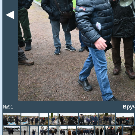
◄
Вруч
№91