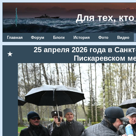
Для тех, кт
Главная
Форум
Блоги
История
Фото
Видео
25 апреля 2026 года в Сан
★
Пискаревском м