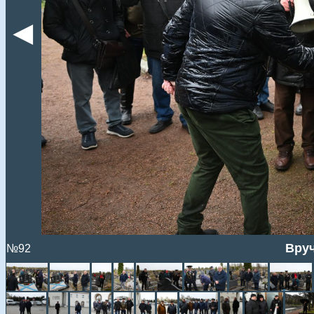
◄
Вруч
№92