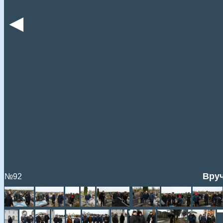
◄
Вруч
№92