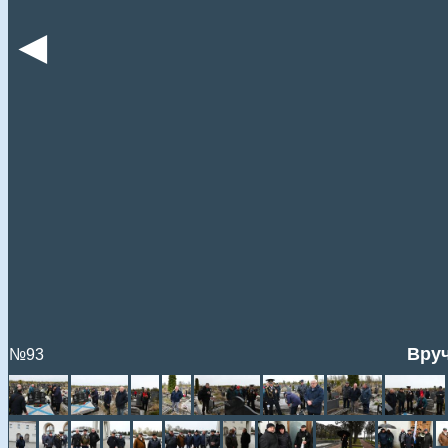
◄
Вруч
№93