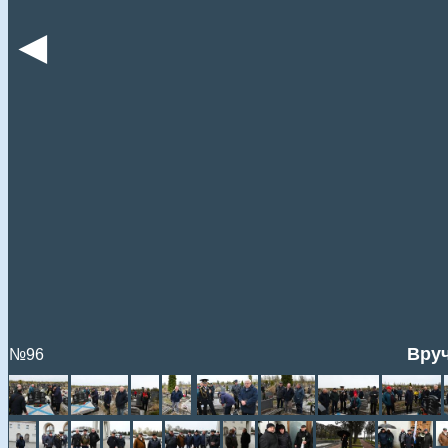
◄
Вруч
№96