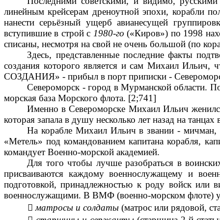
Последними советскими, и видимо, русскими
линейным крейсерам дреноутной эпохи, корабли по
нанести серьёзный ущерб авианесущей группировк
вступившие в строй с
1980-го
(«Киров») по 1998 нахо
списаны, несмотря на свой не очень большой (по кор
Здесь, представленные последние факты подт
создания которого является и сам Михаил Ильич,
СОЗДАНИЯ» - прибыл в порт приписки - Северомор
Североморск - город в Мурманской области. По
морская база Морского флота. [2;741]
Именно в Североморске Михаил Ильич женился н
которая запала в душу несколько лет назад на танцах
На корабле Михаил Ильич в звании - мичман, 
«Метель» под командованием капитана корабля, капи
командует Военно-морской академией.
Для того чтобы лучше разобраться в воински
присваиваются каждому военнослужащему и военн
подготовкой, принадлежностью к роду войск или в
военнослужащими. В ВМФ (военно-морском флоте) у

матросы и солдаты
(матрос или рядовой, ст

старшины и сержанты
(старшина 2-й стать