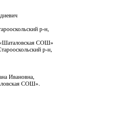
адиевич
тарооскольский р-н,
 «Шаталовская СОШ»
 Старооскольский р-н,
ана Ивановна,
аловская СОШ».