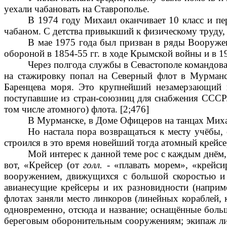
уехали чабановать на Ставрополье.
В 1974 году Михаил оканчивает 10 класс и пер
чабаном. С детства привыкший к физическому труду, н
В мае 1975 года был призван в ряды Вооружен
обороной в 1854-55 гг. в ходе Крымской войны и в 1
Через полгода службы в Севастополе командов
на стажировку попал на Северный флот в Мурманс
Баренцева моря. Это крупнейший незамерзающий 
поступавшие из стран-союзниц для снабжения СССР.
том числе атомного) флота. [2;476]
В Мурманске, в Доме Офицеров на танцах Михаи
Но настала пора возвращаться к месту учёбы,
строился в это время новейший тогда атомный крейс
Мой интерес к данной теме рос с каждым днём, 
вот, «Крейсер (от
голл.
- «плавать морем», «крейси
вооружением, движущихся с большой скоростью и
авианесущие крейсеры и их разновидности (наприм
флотах заняли место линкоров (линейных кораблей, 
одновременно, отсюда и название; оснащённые бол
береговым оборонительным сооружениям; экипаж лин