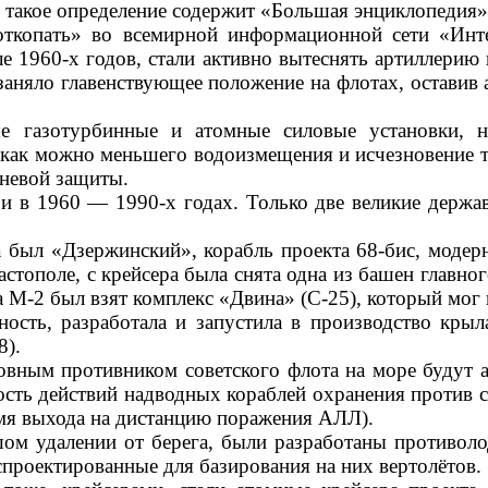
 такое определение содержит «Большая энциклопедия».
откопать» во всемирной информационной сети «Инте
ле 1960-х годов, стали активно вытеснять артиллери
заняло главенствующее положение на флотах, оставив 
 газотурбинные и атомные силовые установки, н
х как можно меньшего водоизмещения и исчезновение 
невой защиты.
ь и в 1960 — 1990-х годах. Только две великие дер
был «Дзержинский», корабль проекта 68-бис, модерн
стополе, с крейсера была снята одна из башен главно
а М-2 был взят комплекс «Двина» (С-25), который мог 
ность, разработала и запустила в производство кр
8).
сновным противником советского флота на море будут
ть действий надводных кораблей охранения против с
емя выхода на дистанцию поражения АЛЛ).
ом удалении от берега, были разработаны противоло
спроектированные для базирования на них вертолётов.