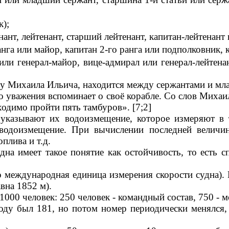
);
ант, лейтенант, старший лейтенант, капитан-лейтенант 
анга или майор, капитан 2-го ранга или подполковник, 
ли генерал-майор, вице-адмирал или генерал-лейтена
и у Михаила Ильича, находится между сержантами и м
 уважения вспоминает о своё корабле. Со слов Михаил
одимо пройти пять тамбуров». [7;2]
 указывают их водоизмещение, которое измеряют в т
водоизмещение. При вычислении последней величи
плива и т.д.
на имеет такое понятие как остойчивость, то есть с
то международная единица измерения скорости судна).
вна 1852 м).
000 человек: 250 человек - командный состав, 750 - мо
оду был 181, но потом номер периодически менялся, 