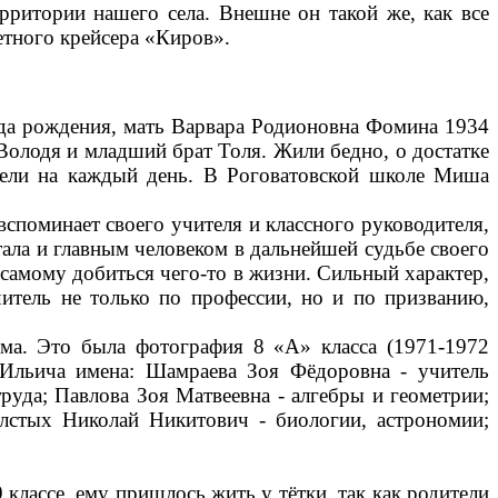
рритории нашего села. Внешне он такой же, как все
етного крейсера «Киров».
да рождения, мать Варвара Родионовна Фомина 1934
Володя и младший брат Толя. Жили бедно, о достатке
имели на каждый день. В Роговатовской школе Миша
поминает своего учителя и классного руководителя,
тала и главным человеком в дальнейшей судьбе своего
ы самому добиться чего-то в жизни. Сильный характер,
учитель не только по профессии, но и по призванию,
ома. Это была фотография 8 «А» класса (1971-1972
 Ильича имена: Шамраева Зоя Фёдоровна - учитель
руда; Павлова Зоя Матвеевна - алгебры и геометрии;
лстых Николай Никитович - биологии, астрономии;
классе, ему пришлось жить у тётки, так как родители