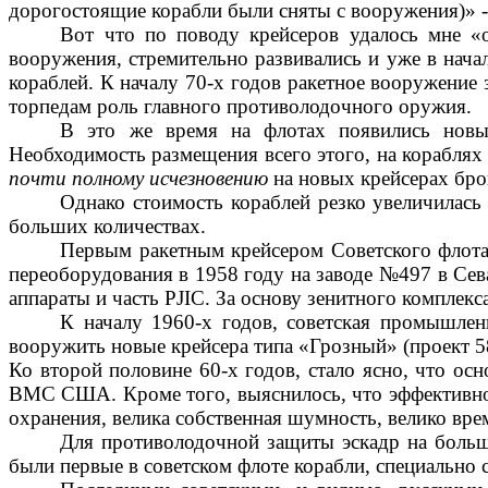
дорогостоящие корабли были сняты с вооружения)» -
Вот что по поводу крейсеров удалось мне «
вооружения, стремительно развивались и уже в нача
кораблей. К началу 70-х годов ракетное вооружение 
торпедам роль главного противолодочного оружия.
В это же время на флотах появились новые
Необходимость размещения всего этого, на корабля
почти полному исчезновению
на новых крейсерах бро
Однако стоимость кораблей резко увеличилас
больших количествах.
Первым ракетным крейсером Советского флота 
переоборудования в 1958 году на заводе №497 в Сева
аппараты и часть PJIC. За основу зенитного комплекс
К началу 1960-х годов, советская промышлен
вооружить новые крейсера типа «Грозный» (проект 5
Ко второй половине 60-х годов, стало ясно, что о
ВМС США. Кроме того, выяснилось, что эффективнос
охранения, велика собственная шумность, велико вр
Для противолодочной защиты эскадр на больш
были первые в советском флоте корабли, специально 