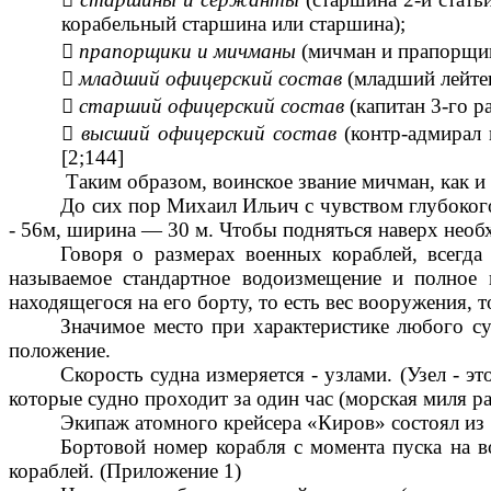
корабельный старшина или старшина);

прапорщики и мичманы
(мичман и прапорщик

младший офицерский состав
(младший лейтен

старший офицерский состав
(капитан 3-го р

высший офицерский состав
(контр-адмирал и
[2;144]
Таким образом, воинское звание мичман, как 
До сих пор Михаил Ильич с чувством глубокого
- 56м, ширина — 30 м. Чтобы подняться наверх необх
Говоря о размерах военных кораблей, всегда
называемое стандартное водоизмещение и полное 
находящегося на его борту, то есть вес вооружения, то
Значимое место при характеристике любого суд
положение.
Скорость судна измеряется - узлами. (Узел - э
которые судно проходит за один час (морская миля ра
Экипаж атомного крейсера «Киров» состоял из 1
Бортовой номер корабля с момента пуска на в
кораблей. (Приложение 1)