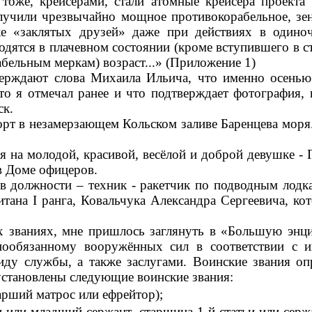
 тоже, крейсерами, стали атомные крейсера проект
лучили чрезвычайно мощное противокорабельное, зе
е «заклятых друзей» даже при действиях в одиноч
дятся в плачевном состоянии (кроме вступившего в ст
абельным меркам) возраст...» (Приложение 1)
верждают слова Михаила Ильича, что именно осенью
 что я отмечал ранее и что подтверждает фотограф
ск.
рт в незамерзающем Кольском заливе Баренцева моря. 
а молодой, красивой, весёлой и доброй девушке - Га
 в Доме офицеров.
в должности – техник - ракетчик по подводным лодка
тана I ранга, Ковальчука Александра Сергеевича, к
х званиях, мне пришлось заглянуть в «Большую энци
ообязанному вооружённых сил в соответствии с 
иду службы, а также заслугами. Воинские звания 
становлены следующие воинские звания:
арший матрос или ефрейтор);
и или младший сержант, старшина 1-й статьи или серж