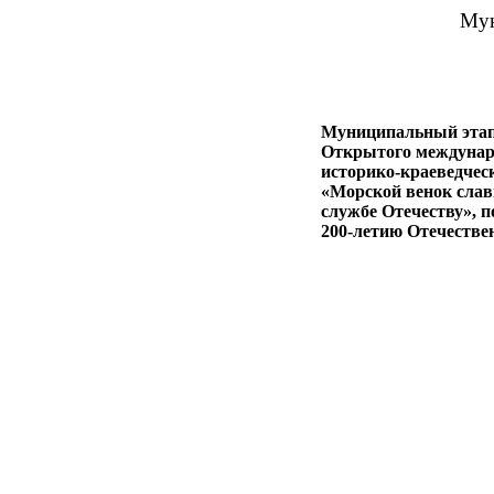
Мун
Муниципальный эта
Открытого междунар
историко-краеведчес
«Морской венок слав
службе Отечеству»,
200-летию Отечестве