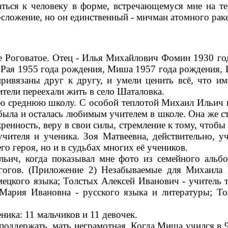
аться к человеку в форме, встречающемуся мне на те
осложение, но он единственный - мичман атомного рак
 Роговатое. Отец - Илья Михайлович Фомин 1930 го
я Рая 1955 года рождения, Миша 1957 года рождения, 
ривязаны друг к другу, и умели ценить всё, что 
дители переехали жить в село Шаталовка.
 среднюю школу. С особой теплотой Михаил Ильич вс
 была и осталась любимым учителем в школе. Она же с
кренность, веру в свои силы, стремление к тому, чтоб
учителя и ученика. Зоя Матвеевна, действительно, 
о героя, но и в судьбах многих её учеников.
ьич, когда показывал мне фото из семейного альб
агогов. (Приложение 2) Незабываемые для Михаила
цкого языка; Толстых Алексей Иванович - учитель т
ария Ивановна - русского языка и литературы; То
ника: 11 мальчиков и 11 девочек.
оддержать, мать неграмотная. Когда Миша учился в 9 