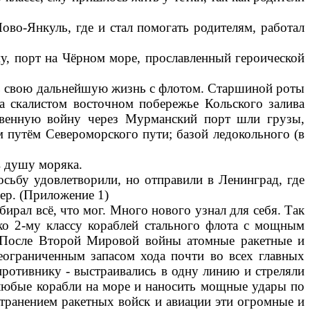
ово-Янкуль, где и стал помогать родителям, работал
у, порт на Чёрном море, прославленный героической
]
ть свою дальнейшую жизнь с флотом. Старшиной роты
 скалистом восточном побережье Кольского залива
твенную войну через Мурманский порт шли грузы,
 путём Североморского пути; базой ледокольного (в
в душу моряка.
сьбу удовлетворили, но отправили в Ленинград, где
ер. (Приложение 1)
бирал всё, что мог. Много нового узнал для себя. Так
ко 2-му классу кораблей стального флота с мощным
 После Второй Мировой войны атомные ракетные и
еограниченным запасом хода почти во всех главных
противнику - выстраивались в одну линию и стреляли
любые корабли на море и наносить мощные удары по
транением ракетных войск и авиации эти огромные и