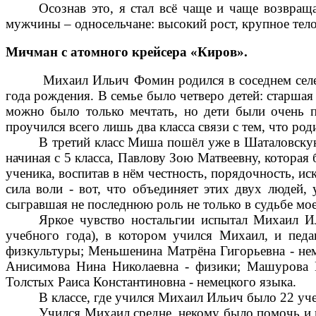
Осознав это, я стал всё чаще и чаще возвращ
мужчины – односельчане: высокий рост, крупное тел
Мичман с атомного крейсера «Киров».
Михаил Ильич Фомин родился в соседнем селе
года рождения. В семье было четверо детей: старша
можно было только мечтать, но дети были очень п
проучился всего лишь два класса связи с тем, что ро
В третий класс Миша пошёл уже в Шаталовскую
начиная с 5 класса, Павлову Зою Матвеевну, которая
ученика, воспитав в нём честность, порядочность, ис
сила воли - вот, что объединяет этих двух людей, 
сыгравшая не последнюю роль не только в судьбе моег
Яркое чувство ностальгии испытал Михаил Ил
учебного года), в котором учился Михаил, и пед
физкультуры; Меньшенина Матрёна Гигорьевна - неме
Анисимова Нина Николаевна - физики; Машурова М
Толстых Раиса Константиновна - немецкого языка.
В классе, где учился Михаил Ильич было 22 уче
Учился Михаил средне, некому было помочь и п