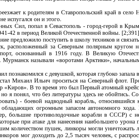
еезжает к родителям в Ставропольский край в село Н
е испугался он и этого.
ных Сил, попал в Севастополь - город-герой в Крым
941-42 в период Великой Отечественной войны. [2;391
ание предложило поступить в школу техников и связа
к, расположенный за Северным полярным кругом на
порт, основанный в 1916 году. В Великую Отечес
 Мурманск называли «воротами Арктики», начальным
л познакомился с девушкой, которая глубоко запала 
 стал Михаил Ильич проситься на Северный флот. Про
ер «Киров». В то время это был Первый атомный крейс
но я понял, что без литературы здесь не обойтись. Со
ровать) - боевой надводный корабль, относившийся 
 обладающих огромным запасом автономного хода.
ер, большие противолодочные корабли в СССР) с н
которые при атаке для нанесения наибольшего урона 
ьшим количеством пушек, линкоры могли уничтожать 
коров мог доходить до 2,5 тысяч человек, с распрос