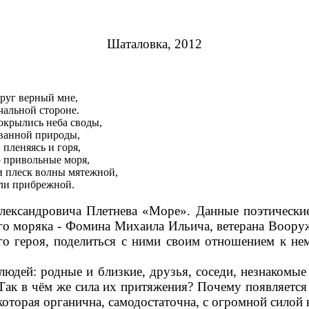
Шаталовка, 2012
руг верный мне,
чальной стороне.
окрылись неба своды,
ванной природы,
, пленяясь и горя,
 привольные моря,
и плеск волны мятежной,
ли прибрежной.
лександровича Плетнева «Море». Данные поэтически
го моряка - Фомина Михаила Ильича, ветерана Вооруж
го героя, поделиться с ними своим отношением к нем
юдей: родные и близкие, друзья, соседи, незнакомые
 Так в чём же сила их притяжения? Почему появляетс
 которая органична, самодостаточна, с огромной силой