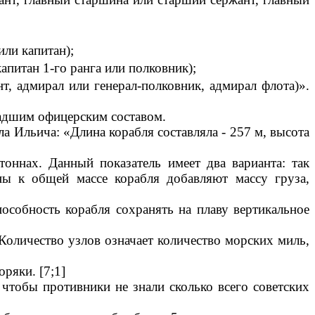
или капитан);
капитан 1-го ранга или полковник);
нт, адмирал или генерал-полковник, адмирал флота)».
ладшим офицерским составом.
а Ильича: «Длина корабля составляла - 257 м, высота
оннах. Данный показатель имеет два варианта: так
ны к общей массе корабля добавляют массу груза,
пособность корабля сохранять на плаву вертикальное
 Количество узлов означает количество морских миль,
ряки. [7;1]
чтобы противники не знали сколько всего советских