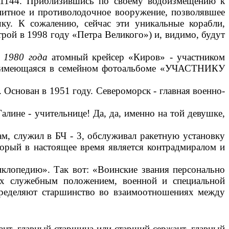
а 1144. Приблизившись по своему водоизмещению к
нитное и противолодочное вооружение, позволявшее
ку. К сожалению, сейчас эти уникальные корабли,
рой в 1998 году «Петра Великого») и, видимо, будут
1980 года
атомный крейсер «Киров» - участником
ия, имеющаяся в семейном фотоальбоме «УЧАСТНИКУ
Основан в 1951 году. Североморск - главная военно-
лине - учительнице! Да, да, именно на той девушке,
м, служил в БЧ - 3, обслуживал ракетную установку
оторый в настоящее время является контрадмиралом и
клопедию». Так вот: «Воинские звания персонально
их служебным положением, военной и специальной
определяют старшинство во взаимоотношениях между
ант, главный старшина или старший сержант, главный