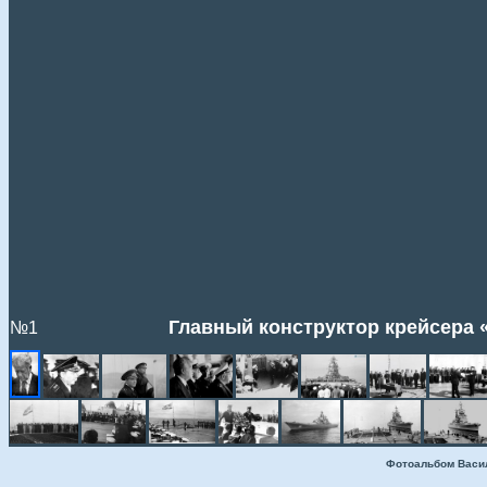
Главный конструктор крейсера
№1
Фотоальбом Васи