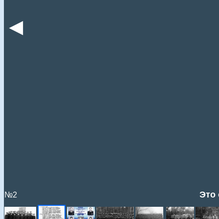
◄
Это
№2