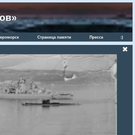
ров»
ероморск
Страница памяти
Пресса
:)
✖