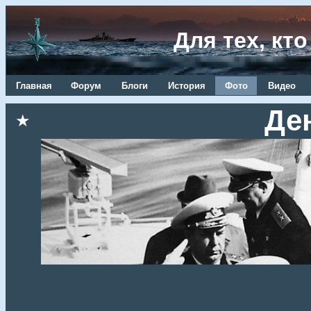
Для тех, кт
Главная
Форум
Блоги
История
Фото
Видео
Де
★