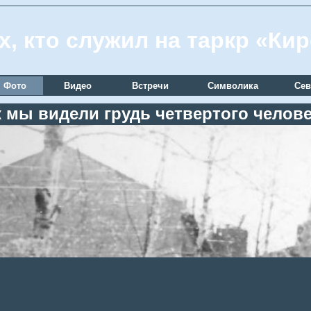
х, кто служил на таркр «Ки
Фото
Видео
Встречи
Символика
Сев
к мы видели грудь четвертого челов