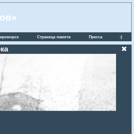
ров»
ероморск
Страница памяти
Пресса
:)
ека
✖