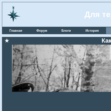
Для те
Главная
Форум
Блоги
История
★
Ка