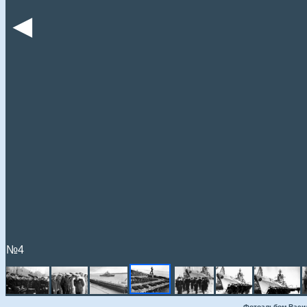
◄
№4
Фотоальбом Васи