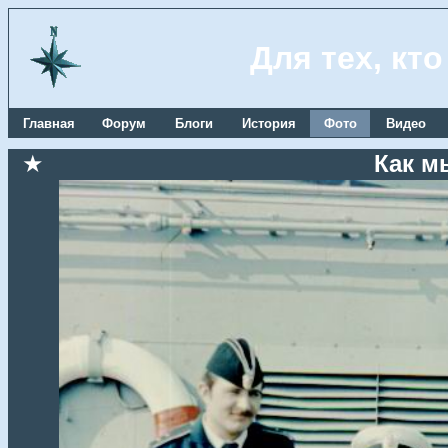
Для тех, кт
Главная
Форум
Блоги
История
Фото
Видео
★
Как м