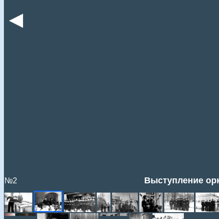
◄
Выступление орке
№2