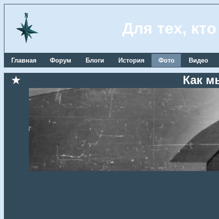
Для тех, кт
Главная
Форум
Блоги
История
Фото
Видео
★
Как м