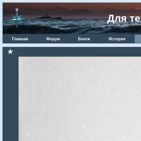
Для те
Главная
Форум
Блоги
История
★