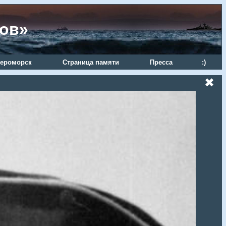
ров»
ероморск
Страница памяти
Пресса
:)
✖