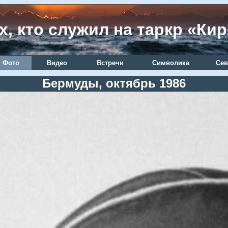
х, кто служил на таркр «Ки
Фото
Видео
Встречи
Символика
Сев
Бермуды, октябрь 1986