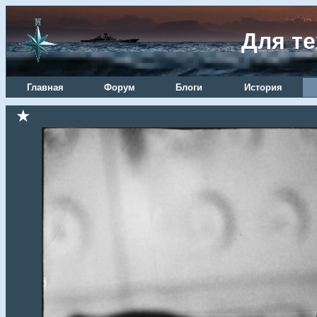
Для те
Главная
Форум
Блоги
История
★