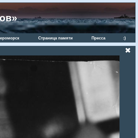
ров»
ероморск
Страница памяти
Пресса
:)
✖