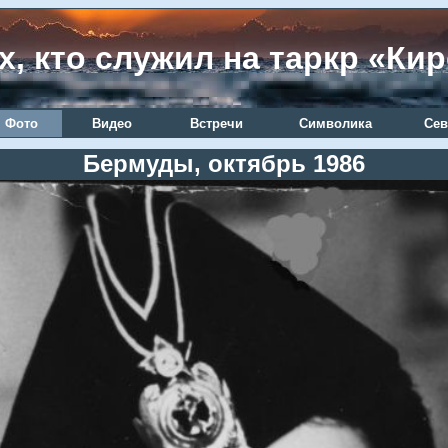
х, кто служил на таркр «Ки
Фото
Видео
Встречи
Символика
Сев
Бермуды, октябрь 1986