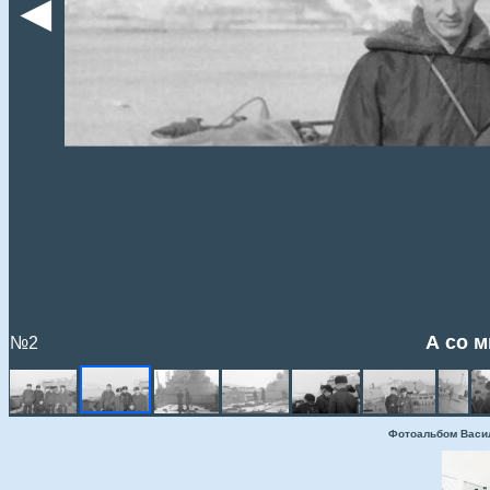
◄
А со м
№2
Фотоальбом Васи