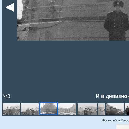
◄
И в дивизион
№3
Фотоальбом Васи