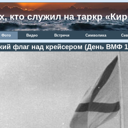
х, кто служил на таркр «Ки
Фото
Видео
Встречи
Символика
Сев
ий флаг над крейсером (День ВМФ 1