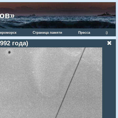
ров»
ероморск
Страница памяти
Пресса
:)
992 года)
✖