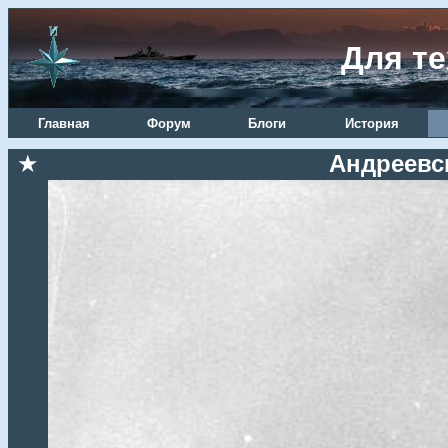
Для те
Главная
Форум
Блоги
История
★
Андреевск