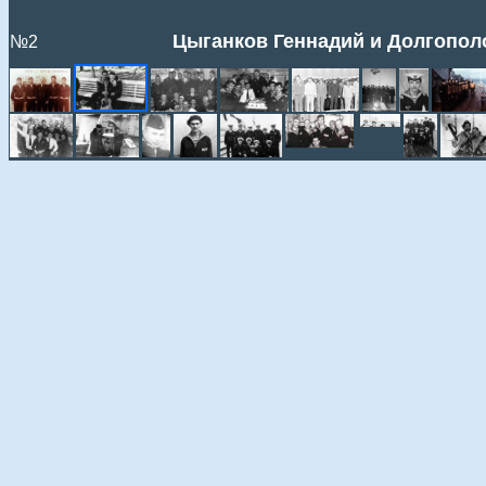
Цыганков Геннадий и Долгополо
№2