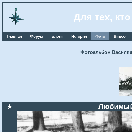
Для тех, кт
Главная
Форум
Блоги
История
Фото
Видео
Фотоальбом Василия
★
Любимый