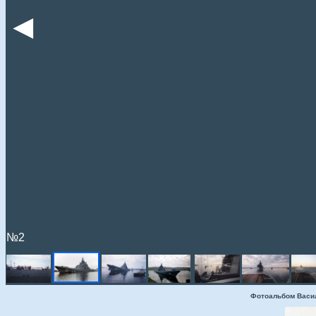
◄
№2
Фотоальбом Васи