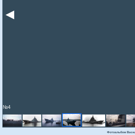
◄
№4
Фотоальбом Васи