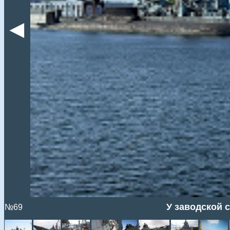
◄
У заводской с
№69