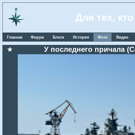
Для тех, кт
Главная
Форум
Блоги
История
Фото
Видео
★
У последнего причала (Се