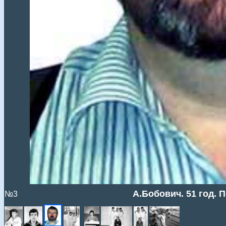
А.Бобович. 51 год. 
№3