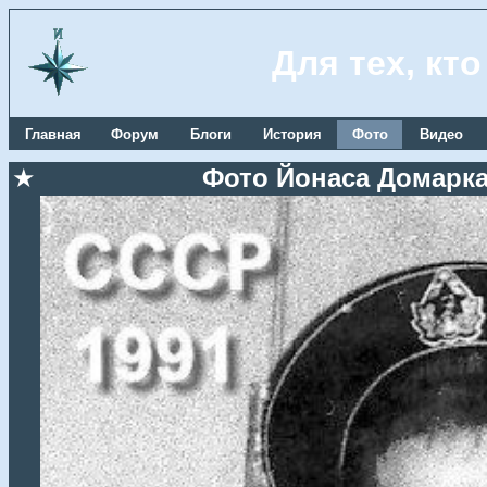
Для тех, кт
Главная
Форум
Блоги
История
Фото
Видео
★
Фото Йонаса Домаркас