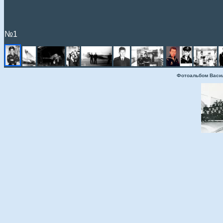
№1
Фотоальбом Васи