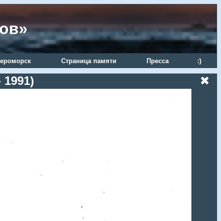
ров»
ероморск
Страница памяти
Пресса
:)
 1991)
✖