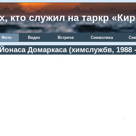
х, кто служил на таркр «Ки
Фото
Видео
Встречи
Символика
Сев
Йонаса Домаркаса (химслужбв, 1988 -