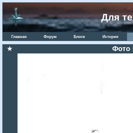
Для те
Главная
Форум
Блоги
История
★
Фото 