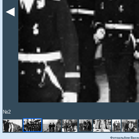
◄
№2
Фотоальбом Васи