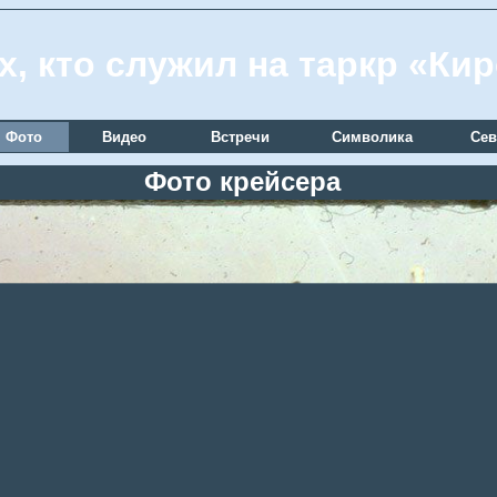
х, кто служил на таркр «Ки
Фото
Видео
Встречи
Символика
Сев
Фото крейсера