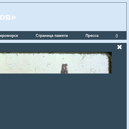
ров»
ероморск
Страница памяти
Пресса
:)
✖