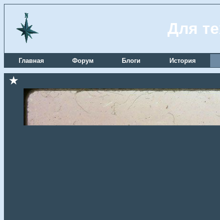
Для те
Главная
Форум
Блоги
История
★